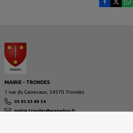
MAIRIE - TRONDES
1 rue du Genevaux, 54570 Trondes
03 83 63 88 54
mairie.trondes@wanadoo.fr
M'Y RENDRE
www.trondes.fr