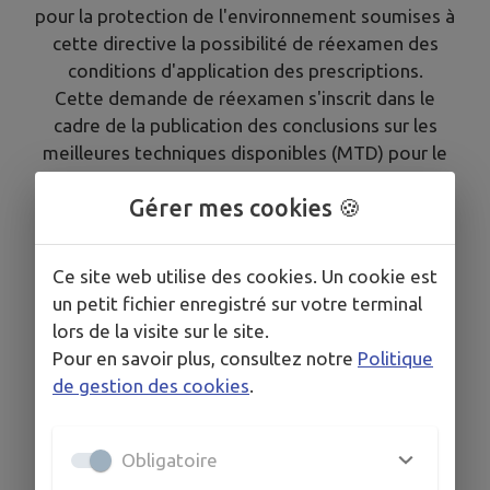
pour la protection de l'environnement soumises à
cette directive la possibilité de réexamen des
conditions d'application des prescriptions.
Cette demande de réexamen s'inscrit dans le
cadre de la publication des conclusions sur les
meilleures techniques disponibles (MTD) pour le
traitement de surface à l'aide de solvants
Gérer mes cookies 🍪
organiques, y compris pour la préservation du
bois et des produits dérivés du bois au moyen de
produits chimiques.
Ce site web utilise des cookies. Un cookie est
La société CROWN BEVCAN, étant autorisée par
un petit fichier enregistré sur votre terminal
arrêté préfectoral n°2014-0063 du 15 avril 2015
lors de la visite sur le site.
modifié à execer une activité utilisant ces
Pour en savoir plus, consultez notre
Politique
produits, a déposé un dossier pour le réexamen
de gestion des cookies
.
des conditions d'application des prescriptions
ainsi qu'une demande de dérogation aux rejets de
poussières.
Obligatoire