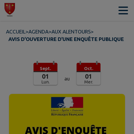
Contenu
Menu
Recherche
Pied de page
ACCUEIL
>
AGENDA
>
AUX ALENTOURS
>
AVIS D'OUVERTURE D'UNE ENQUÊTE PUBLIQUE
Sept.
Oct.
01
01
au
Lun.
Mer.