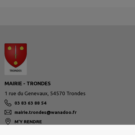
MAIRIE - TRONDES
1 rue du Genevaux, 54570 Trondes
03 83 63 88 54
mairie.trondes@wanadoo.fr
M'Y RENDRE
www.trondes.fr